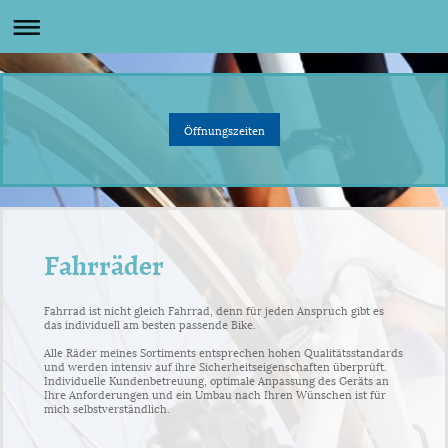
Öffnungszeiten
Fahrräder
Fahrrad ist nicht gleich Fahrrad, denn für jeden Anspruch gibt es
das individuell am besten passende Bike.
Alle Räder meines Sortiments entsprechen hohen Qualitätsstandards
und werden intensiv auf ihre Sicherheitseigenschaften überprüft.
Individuelle Kundenbetreuung, optimale Anpassung des Geräts an
Ihre Anforderungen und ein Umbau nach Ihren Wünschen ist für
mich selbstverständlich.