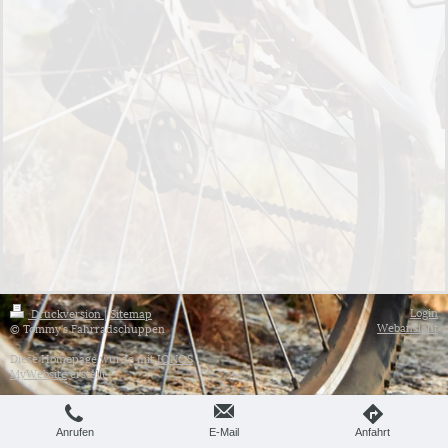
Login
Druckversion
|
Sitemap
Webansicht
© Tommy's Fahrradschuppen
Diese Homepage wurde mit
IONOS
MyWebsite
erstellt.
Anrufen
E-Mail
Anfahrt