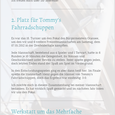
Ich freuen mich über Ihr Interesse!
2. Platz für Tommy‘s
Fahrradschuppen
Es war das 18. Turnier um den Pokal des Bürgermeisters Gransee,
um den wir und 6 weitere Freizeitmannschaften am Samstag, dem
07.01.2012 in der Dreifelderhalle kämpften.
Jede Mannschaft, bestehend aus 4 Spieler und 1 Torwart, hatte in 6
Runden je 10 Minuten die Gelegenheit, ihr Können und
Geschicklichkeit unter Beweis zu stellen. Jeder spielte gegen jeden,
doch letzten Endes stand der Spaß am Spiel im Vordergrund.
In den Entscheidungsspielen ging es aber dann heiß her. Im Finale
spielte die Mannschaft Menz gegen die Männer von Tommy's
Fahrradschuppen, doch das Ergebnis war eindeutig: 3:0.
Ich möchte mich in diesem Zusammenhang bei meiner Mannschaft
bedanken. Es hat wirklich Spaß gemacht und im nächsten Jahr holen
wir uns den Pokal.
Werkstatt um das Mehrfache