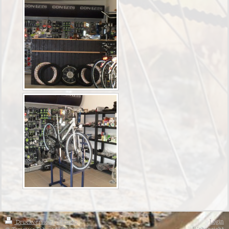
Login
Druckversion
|
Sitemap
Webansicht
© Tommy's Fahrradschuppen