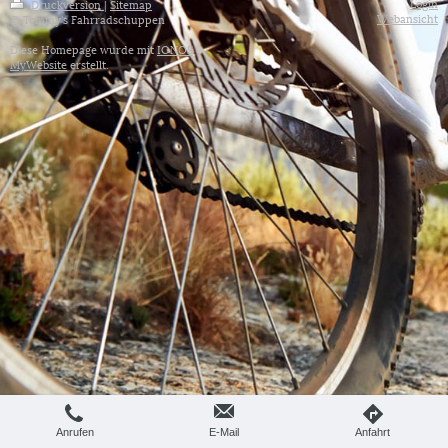
Login
Druckversion
|
Sitemap
Webansicht
© Tommy's Fahrradschuppen
Diese Homepage wurde mit
IONOS
MyWebsite
erstellt.
Anrufen
E-Mail
Anfahrt